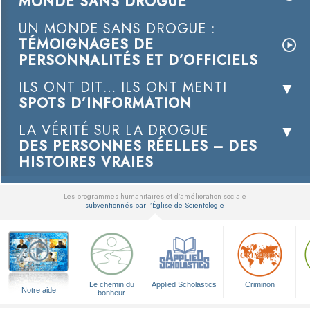
MONDE SANS DROGUE
UN MONDE SANS DROGUE :
TÉMOIGNAGES DE
PERSONNALITÉS ET D’OFFICIELS
ILS ONT DIT… ILS ONT MENTI
SPOTS D’INFORMATION
LA VÉRITÉ SUR LA DROGUE
DES PERSONNES RÉELLES – DES
HISTOIRES VRAIES
Les programmes humanitaires et d’amélioration sociale
subventionnés par l’Église de Scientologie
▼
Le chemin du
Applied Scholastics
Criminon
Notre aide
bonheur