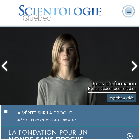
Québec
À
Qu’est-ce que la
Ministres
Foire aux
notre
L. Ron Hubbard
Livres
Scientologie ?
volontaires
questions
sujet
Spots d’information
Rester debout pour étudier
Regarder la vidéo
LA VÉRITÉ SUR LA DROGUE
CRÉER UN MONDE SANS DROGUE
LA FONDATION POUR UN