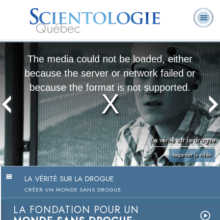
Québec
À
Qu’est-ce que la
Ministres
Foire aux
notre
L. Ron Hubbard
Livres
Scientologie ?
volontaires
questions
sujet
The media could not be loaded, either
because the server or network failed or
because the format is not supported.
La vérité sur la drogue
Regarder la vidéo
LA VÉRITÉ SUR LA DROGUE
CRÉER UN MONDE SANS DROGUE
LA FONDATION POUR UN