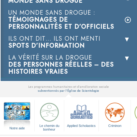
MONDE SANS DROGUE
UN MONDE SANS DROGUE :
TÉMOIGNAGES DE
PERSONNALITÉS ET D’OFFICIELS
ILS ONT DIT… ILS ONT MENTI
SPOTS D’INFORMATION
LA VÉRITÉ SUR LA DROGUE
DES PERSONNES RÉELLES – DES
HISTOIRES VRAIES
Les programmes humanitaires et d’amélioration sociale
subventionnés par l’Église de Scientologie
▼
Le chemin du
Applied Scholastics
Criminon
Notre aide
bonheur