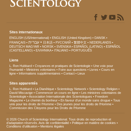
Sites internationaux
ENGLISH (US/International)
ENGLISH (United Kingdom)
DANSK
עברית
FRANÇAIS
日本語
РУССКИЙ
繁體中文
NEDERLANDS
DEUTSCH
MAGYAR
NORSK
SVENSKA
ESPAÑOL (LATINO)
ESPAÑOL
(CASTELLANO)
ΕΛΛΗΝΙΚA
ITALIANO
PORTUGUÊS
Liens
L. Ron Hubbard
Croyances et pratiques de Scientologie
Une voix pour
l’humanité
Ministres volontaires
Foire aux questions
Livres
Cours en
ligne
Informations supplémentaires
Contact
Lieux
Sites apparentés
L. Ron Hubbard
La Dianétique
Scientology Network
Scientology Religion
David Miscavige
Commencer un cours en ligne
Les ministres volontaires de
Scientologie
Association Internationale des Scientologues
Freedom
Magazine
Le chemin du bonheur
En faveur d’un monde sans drogue
Tous
unis pour les droits de l’Homme
Des jeunes pour les droits de l’Homme
Commission des Citoyens pour les Droits de l’Homme
© 2026 Church of Scientology International. Tous droits de reproduction et
d’adaptation réservés.
Avis de confidentialité
•
Politique en matière de cookies
•
Conditions d’utilisation
•
Mentions légales