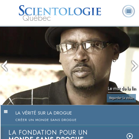
Québec
À
Qu’est-ce que la
Ministres
Foire aux
notre
L. Ron Hubbard
Livres
Scientologie ?
volontaires
questions
sujet
Le mot de la fin
Regarder la vidéo
LA VÉRITÉ SUR LA DROGUE
CRÉER UN MONDE SANS DROGUE
LA FONDATION POUR UN