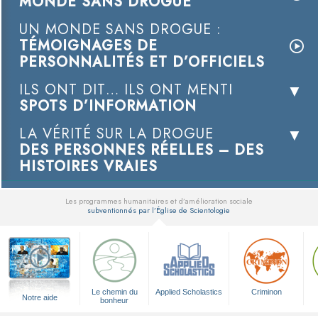
MONDE SANS DROGUE
UN MONDE SANS DROGUE :
TÉMOIGNAGES DE
PERSONNALITÉS ET D’OFFICIELS
ILS ONT DIT… ILS ONT MENTI
SPOTS D’INFORMATION
LA VÉRITÉ SUR LA DROGUE
DES PERSONNES RÉELLES – DES
HISTOIRES VRAIES
Les programmes humanitaires et d’amélioration sociale
subventionnés par l’Église de Scientologie
▼
Le chemin du
Applied Scholastics
Criminon
Notre aide
bonheur