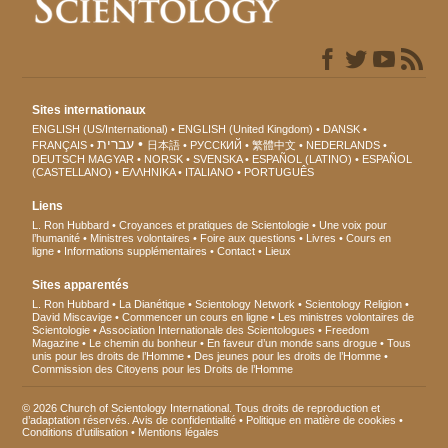
Sites internationaux
ENGLISH (US/International)
ENGLISH (United Kingdom)
DANSK
עברית
FRANÇAIS
日本語
РУССКИЙ
繁體中文
NEDERLANDS
DEUTSCH
MAGYAR
NORSK
SVENSKA
ESPAÑOL (LATINO)
ESPAÑOL
(CASTELLANO)
ΕΛΛΗΝΙΚA
ITALIANO
PORTUGUÊS
Liens
L. Ron Hubbard
Croyances et pratiques de Scientologie
Une voix pour
l’humanité
Ministres volontaires
Foire aux questions
Livres
Cours en
ligne
Informations supplémentaires
Contact
Lieux
Sites apparentés
L. Ron Hubbard
La Dianétique
Scientology Network
Scientology Religion
David Miscavige
Commencer un cours en ligne
Les ministres volontaires de
Scientologie
Association Internationale des Scientologues
Freedom
Magazine
Le chemin du bonheur
En faveur d’un monde sans drogue
Tous
unis pour les droits de l’Homme
Des jeunes pour les droits de l’Homme
Commission des Citoyens pour les Droits de l’Homme
© 2026 Church of Scientology International. Tous droits de reproduction et
d’adaptation réservés.
Avis de confidentialité
•
Politique en matière de cookies
•
Conditions d’utilisation
•
Mentions légales