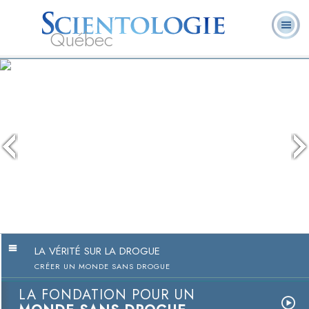
Québec
À
Qu’est-ce que la
Ministres
Foire aux
notre
L. Ron Hubbard
Livres
Scientologie ?
volontaires
questions
sujet
The media could not be lo
because the server or netw
because the format is no
LA VÉRITÉ SUR LA DROGUE
CRÉER UN MONDE SANS DROGUE
LA FONDATION POUR UN