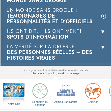
MONDE SANS DROGUE
UN MONDE SANS DROGUE :
TÉMOIGNAGES DE
PERSONNALITÉS ET D’OFFICIELS
ILS ONT DIT… ILS ONT MENTI
SPOTS D’INFORMATION
LA VÉRITÉ SUR LA DROGUE
DES PERSONNES RÉELLES – DES
HISTOIRES VRAIES
Les programmes humanitaires et d’amélioration sociale
subventionnés par l’Église de Scientologie
▼
Le chemin du
Applied Scholastics
Criminon
Notre aide
bonheur