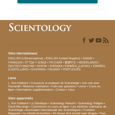
Sites internationaux
ENGLISH (US/International)
ENGLISH (United Kingdom)
DANSK
עברית
FRANÇAIS
日本語
РУССКИЙ
繁體中文
NEDERLANDS
DEUTSCH
MAGYAR
NORSK
SVENSKA
ESPAÑOL (LATINO)
ESPAÑOL
(CASTELLANO)
ΕΛΛΗΝΙΚA
ITALIANO
PORTUGUÊS
Liens
L. Ron Hubbard
Croyances et pratiques de Scientologie
Une voix pour
l’humanité
Ministres volontaires
Foire aux questions
Livres
Cours en
ligne
Informations supplémentaires
Contact
Lieux
Sites apparentés
L. Ron Hubbard
La Dianétique
Scientology Network
Scientology Religion
David Miscavige
Commencer un cours en ligne
Les ministres volontaires de
Scientologie
Association Internationale des Scientologues
Freedom
Magazine
Le chemin du bonheur
En faveur d’un monde sans drogue
Tous