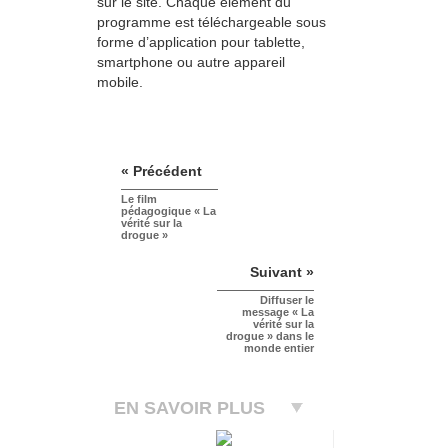
sur le site. Chaque élément du
programme est téléchargeable sous
forme d’application pour tablette,
smartphone ou autre appareil
mobile.
« Précédent
Le film
pédagogique « La
vérité sur la
drogue »
Suivant »
Diffuser le
message « La
vérité sur la
drogue » dans le
monde entier
EN SAVOIR PLUS