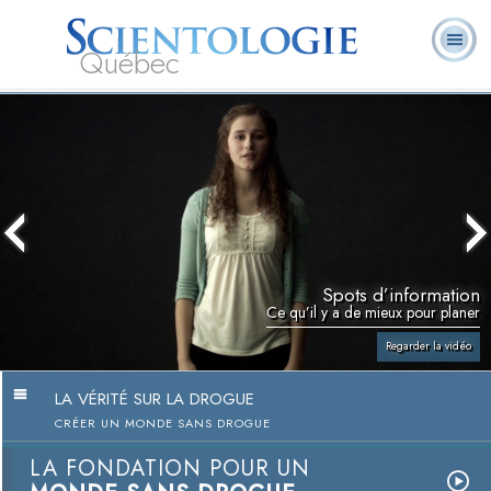
Québec
À
Qu’est-ce que la
Ministres
Foire aux
notre
L. Ron Hubbard
Livres
Scientologie ?
volontaires
questions
sujet
Spots d’information
Ce qu’il y a de mieux pour planer
Regarder la vidéo
LA VÉRITÉ SUR LA DROGUE
CRÉER UN MONDE SANS DROGUE
LA FONDATION POUR UN