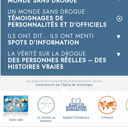
MONDE SANS DROGUE
UN MONDE SANS DROGUE :
TÉMOIGNAGES DE
PERSONNALITÉS ET D’OFFICIELS
ILS ONT DIT… ILS ONT MENTI
SPOTS D’INFORMATION
LA VÉRITÉ SUR LA DROGUE
DES PERSONNES RÉELLES – DES
HISTOIRES VRAIES
Les programmes humanitaires et d’amélioration sociale
subventionnés par l’Église de Scientologie
▼
Le chemin du
Applied Scholastics
Criminon
Notre aide
bonheur