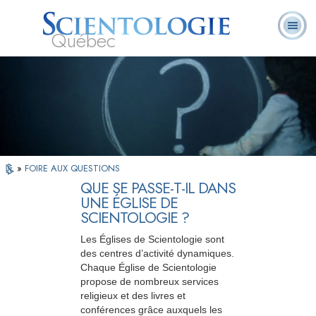
Québec
À
Qu’est-ce que la
Ministres
Foire aux
notre
L. Ron Hubbard
Livres
Scientologie ?
volontaires
questions
sujet
»
FOIRE AUX QUESTIONS
QUE SE PASSE-T-IL DANS
UNE ÉGLISE DE
SCIENTOLOGIE ?
Les Églises de Scientologie sont
des centres d’activité dynamiques.
Chaque Église de Scientologie
propose de nombreux services
religieux et des livres et
conférences grâce auxquels les