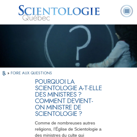
Québec
À
Qu’est-ce que la
Ministres
Foire aux
notre
L. Ron Hubbard
Livres
Scientologie ?
volontaires
questions
sujet
»
FOIRE AUX QUESTIONS
POURQUOI LA
SCIENTOLOGIE A-T-ELLE
DES MINISTRES ?
COMMENT DEVIENT-
ON MINISTRE DE
SCIENTOLOGIE ?
Comme de nombreuses autres
religions, l’Église de Scientologie a
des ministres du culte qui