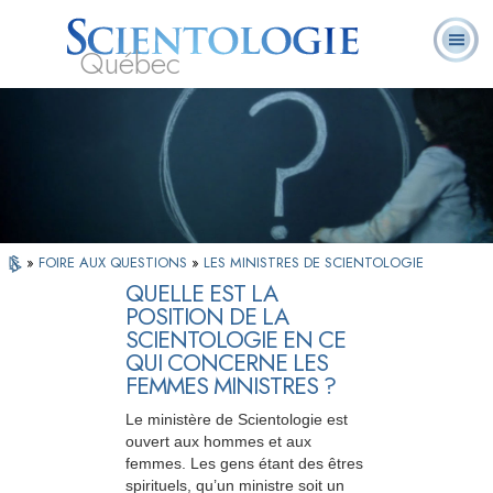
Québec
À
Qu’est-ce que la
Ministres
Foire aux
notre
L. Ron Hubbard
Livres
Scientologie ?
volontaires
questions
sujet
»
FOIRE AUX QUESTIONS
»
LES MINISTRES DE SCIENTOLOGIE
QUELLE EST LA
POSITION DE LA
SCIENTOLOGIE EN CE
QUI CONCERNE LES
FEMMES MINISTRES ?
Le ministère de Scientologie est
ouvert aux hommes et aux
femmes. Les gens étant des êtres
spirituels, qu’un ministre soit un