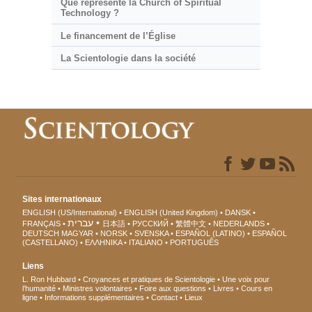
Que représente la Church of Spiritual
Technology ?
Le financement de l’Église
La Scientologie dans la société
Sites internationaux
ENGLISH (US/International)
ENGLISH (United Kingdom)
DANSK
עברית
FRANÇAIS
日本語
РУССКИЙ
繁體中文
NEDERLANDS
DEUTSCH
MAGYAR
NORSK
SVENSKA
ESPAÑOL (LATINO)
ESPAÑOL
(CASTELLANO)
ΕΛΛΗΝΙΚA
ITALIANO
PORTUGUÊS
Liens
L. Ron Hubbard
Croyances et pratiques de Scientologie
Une voix pour
l’humanité
Ministres volontaires
Foire aux questions
Livres
Cours en
ligne
Informations supplémentaires
Contact
Lieux