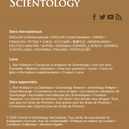
Sites internationaux
ENGLISH (US/International)
ENGLISH (United Kingdom)
DANSK
עברית
FRANÇAIS
日本語
РУССКИЙ
繁體中文
NEDERLANDS
DEUTSCH
MAGYAR
NORSK
SVENSKA
ESPAÑOL (LATINO)
ESPAÑOL
(CASTELLANO)
ΕΛΛΗΝΙΚA
ITALIANO
PORTUGUÊS
Liens
L. Ron Hubbard
Croyances et pratiques de Scientologie
Une voix pour
l’humanité
Ministres volontaires
Foire aux questions
Livres
Cours en
ligne
Informations supplémentaires
Contact
Lieux
Sites apparentés
L. Ron Hubbard
La Dianétique
Scientology Network
Scientology Religion
David Miscavige
Commencer un cours en ligne
Les ministres volontaires de
Scientologie
Association Internationale des Scientologues
Freedom
Magazine
Le chemin du bonheur
En faveur d’un monde sans drogue
Tous
unis pour les droits de l’Homme
Des jeunes pour les droits de l’Homme
Commission des Citoyens pour les Droits de l’Homme
© 2026 Church of Scientology International. Tous droits de reproduction et
d’adaptation réservés.
Avis de confidentialité
•
Politique en matière de cookies
•
Conditions d’utilisation
•
Mentions légales