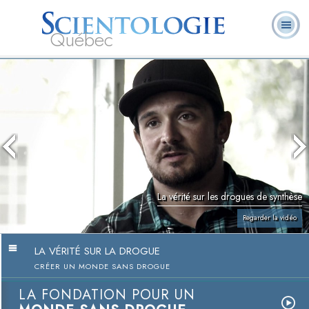
Québec
À
Qu’est-ce que la
Ministres
Foire aux
notre
L. Ron Hubbard
Livres
Scientologie ?
volontaires
questions
sujet
La vérité sur les drogues de synthèse
Regarder la vidéo
LA VÉRITÉ SUR LA DROGUE
CRÉER UN MONDE SANS DROGUE
LA FONDATION POUR UN