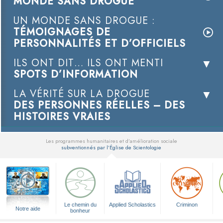
MONDE SANS DROGUE
UN MONDE SANS DROGUE :
TÉMOIGNAGES DE
PERSONNALITÉS ET D’OFFICIELS
ILS ONT DIT… ILS ONT MENTI
SPOTS D’INFORMATION
LA VÉRITÉ SUR LA DROGUE
DES PERSONNES RÉELLES – DES
HISTOIRES VRAIES
Les programmes humanitaires et d’amélioration sociale
subventionnés par l’Église de Scientologie
▼
Le chemin du
Applied Scholastics
Criminon
Notre aide
bonheur