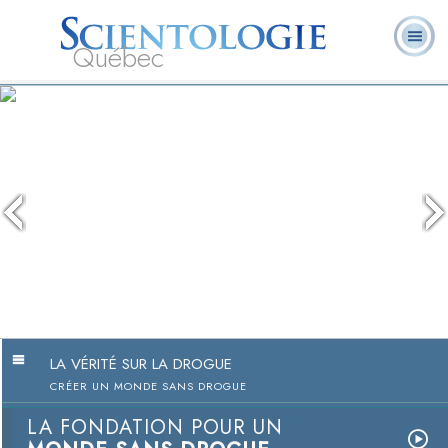
Québec
À
Qu’est-ce que la
Ministres
Foire aux
notre
L. Ron Hubbard
Livres
Scientologie ?
volontaires
questions
sujet
LA VÉRITÉ SUR LA DROGUE
CRÉER UN MONDE SANS DROGUE
LA FONDATION POUR UN