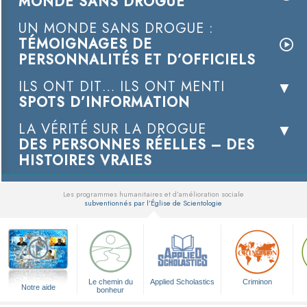
MONDE SANS DROGUE
UN MONDE SANS DROGUE :
TÉMOIGNAGES DE
PERSONNALITÉS ET D’OFFICIELS
ILS ONT DIT… ILS ONT MENTI
SPOTS D’INFORMATION
LA VÉRITÉ SUR LA DROGUE
DES PERSONNES RÉELLES – DES
HISTOIRES VRAIES
Les programmes humanitaires et d’amélioration sociale
subventionnés par l’Église de Scientologie
▼
Le chemin du
Applied Scholastics
Criminon
Notre aide
bonheur