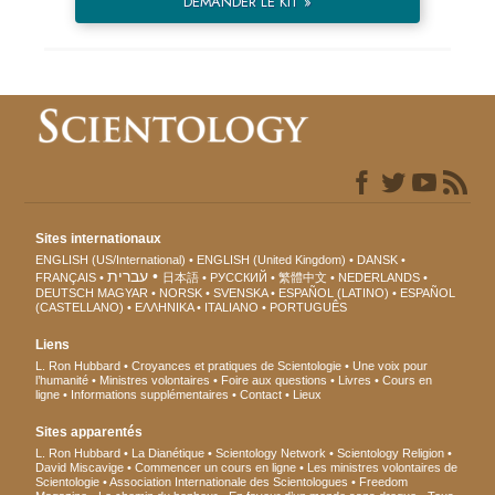
DEMANDER LE KIT »
Sites internationaux
ENGLISH (US/International)
ENGLISH (United Kingdom)
DANSK
עברית
FRANÇAIS
日本語
РУССКИЙ
繁體中文
NEDERLANDS
DEUTSCH
MAGYAR
NORSK
SVENSKA
ESPAÑOL (LATINO)
ESPAÑOL
(CASTELLANO)
ΕΛΛΗΝΙΚA
ITALIANO
PORTUGUÊS
Liens
L. Ron Hubbard
Croyances et pratiques de Scientologie
Une voix pour
l’humanité
Ministres volontaires
Foire aux questions
Livres
Cours en
ligne
Informations supplémentaires
Contact
Lieux
Sites apparentés
L. Ron Hubbard
La Dianétique
Scientology Network
Scientology Religion
David Miscavige
Commencer un cours en ligne
Les ministres volontaires de
Scientologie
Association Internationale des Scientologues
Freedom