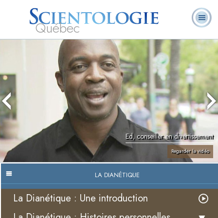
Québec
À
Qu’est-ce que la
Ministres
Foire aux
notre
L. Ron Hubbard
Livres
Scientologie ?
volontaires
questions
sujet
Ed, conseiller en divertissement
Regarder la vidéo
LA DIANÉTIQUE
La Dianétique : Une introduction
La Dianétique : Histoires personnelles