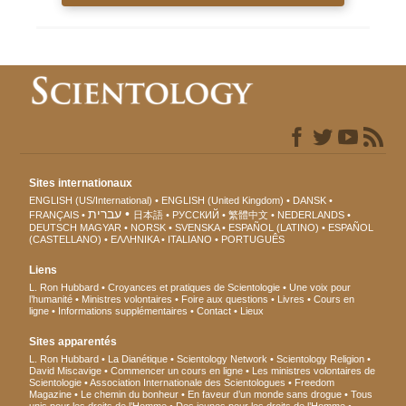
Sites internationaux
ENGLISH (US/International)
ENGLISH (United Kingdom)
DANSK
עברית
FRANÇAIS
日本語
РУССКИЙ
繁體中文
NEDERLANDS
DEUTSCH
MAGYAR
NORSK
SVENSKA
ESPAÑOL (LATINO)
ESPAÑOL
(CASTELLANO)
ΕΛΛΗΝΙΚA
ITALIANO
PORTUGUÊS
Liens
L. Ron Hubbard
Croyances et pratiques de Scientologie
Une voix pour
l’humanité
Ministres volontaires
Foire aux questions
Livres
Cours en
ligne
Informations supplémentaires
Contact
Lieux
Sites apparentés
L. Ron Hubbard
La Dianétique
Scientology Network
Scientology Religion
David Miscavige
Commencer un cours en ligne
Les ministres volontaires de
Scientologie
Association Internationale des Scientologues
Freedom
Magazine
Le chemin du bonheur
En faveur d’un monde sans drogue
Tous