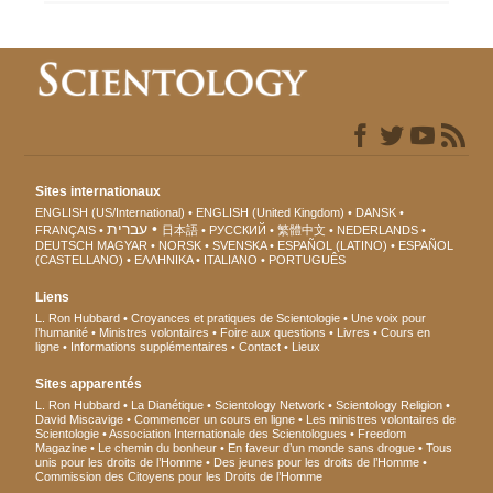
Sites internationaux
ENGLISH (US/International)
ENGLISH (United Kingdom)
DANSK
עברית
FRANÇAIS
日本語
РУССКИЙ
繁體中文
NEDERLANDS
DEUTSCH
MAGYAR
NORSK
SVENSKA
ESPAÑOL (LATINO)
ESPAÑOL
(CASTELLANO)
ΕΛΛΗΝΙΚA
ITALIANO
PORTUGUÊS
Liens
L. Ron Hubbard
Croyances et pratiques de Scientologie
Une voix pour
l’humanité
Ministres volontaires
Foire aux questions
Livres
Cours en
ligne
Informations supplémentaires
Contact
Lieux
Sites apparentés
L. Ron Hubbard
La Dianétique
Scientology Network
Scientology Religion
David Miscavige
Commencer un cours en ligne
Les ministres volontaires de
Scientologie
Association Internationale des Scientologues
Freedom
Magazine
Le chemin du bonheur
En faveur d’un monde sans drogue
Tous
unis pour les droits de l’Homme
Des jeunes pour les droits de l’Homme
Commission des Citoyens pour les Droits de l’Homme