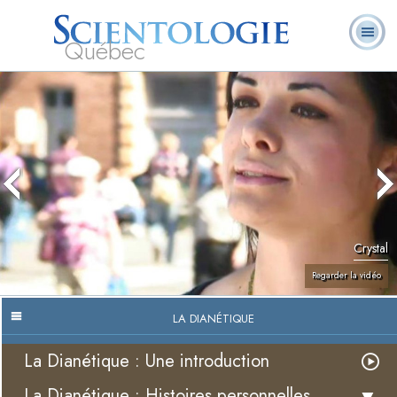
Québec
À
Qu’est-ce que la
Ministres
Foire aux
notre
L. Ron Hubbard
Livres
Scientologie ?
volontaires
questions
sujet
Crystal
Regarder la vidéo
LA DIANÉTIQUE
La Dianétique : Une introduction
La Dianétique : Histoires personnelles