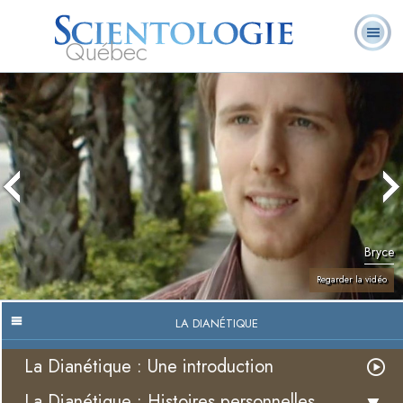
Québec
À
Qu’est-ce que la
Ministres
Foire aux
notre
L. Ron Hubbard
Livres
Scientologie ?
volontaires
questions
sujet
Bryce
Regarder la vidéo
LA DIANÉTIQUE
La Dianétique : Une introduction
La Dianétique : Histoires personnelles