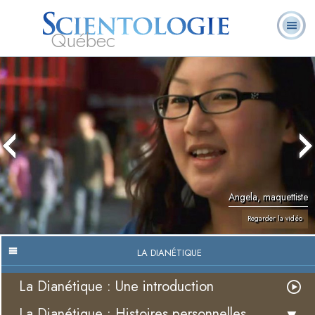
Québec
À
Qu’est-ce que la
Ministres
Foire aux
notre
L. Ron Hubbard
Livres
Scientologie ?
volontaires
questions
sujet
Angela, maquettiste
Regarder la vidéo
LA DIANÉTIQUE
La Dianétique : Une introduction
La Dianétique : Histoires personnelles