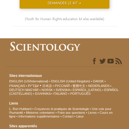
DEMANDER LE KIT »
(Youth for Human Rights education kit also available)
Sites internationaux
ENGLISH (US/International)
ENGLISH (United Kingdom)
DANSK
עברית
FRANÇAIS
日本語
РУССКИЙ
繁體中文
NEDERLANDS
DEUTSCH
MAGYAR
NORSK
SVENSKA
ESPAÑOL (LATINO)
ESPAÑOL
(CASTELLANO)
ΕΛΛΗΝΙΚA
ITALIANO
PORTUGUÊS
Liens
L. Ron Hubbard
Croyances et pratiques de Scientologie
Une voix pour
l’humanité
Ministres volontaires
Foire aux questions
Livres
Cours en
ligne
Informations supplémentaires
Contact
Lieux
Sites apparentés