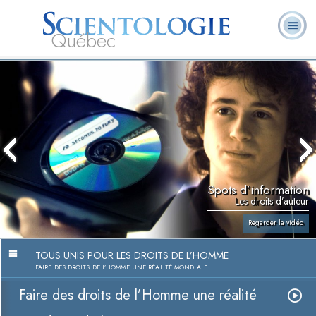
Québec
À
Qu’est-ce que la
Ministres
Foire aux
notre
L. Ron Hubbard
Livres
Scientologie ?
volontaires
questions
sujet
Spots d’information
Les droits d’auteur
Regarder la vidéo
TOUS UNIS POUR LES DROITS DE L’HOMME
FAIRE DES DROITS DE L’HOMME UNE RÉALITÉ MONDIALE
Faire des droits de l’Homme une réalité