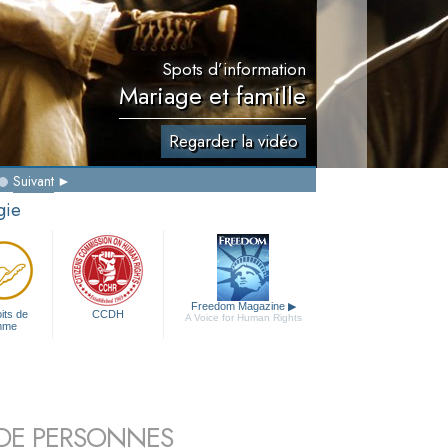
Spots d’information
Mariage et famille
Regarder la vidéo
Suivant
gie
Freedom Magazine
▶
its de
CCDH
A Voice for Human Rights
mme
S DE PERSONNES