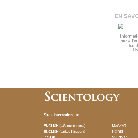
EN SAVO
Informati
sur « To
les d
l’H
Sites internationaux
ENGLISH (US/International)
MAGYAR
ENGLISH (United Kingdom)
NORSK
DANSK
SVENSKA