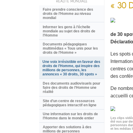
RÉALITÉ MONDIALE
« 30 
Faire prendre conscience des
droits de l’Homme au niveau
mondial
Informer les gens à l’échelle
mondiale au sujet des droits de
de 30 spot
l’Homme
Déclaratio
Documents pédagogiques
multimédias « Tous unis pour les
droits de l’Homme »
Les spots 
Internatio
Une voix irrésistible en faveur des
droits de l’Homme, qui inspire des
centres co
millions de personnes, les
annonces « 30 droits, 30 spots »
des confér
Des documents audiovisuels pour
faire des droits de l’Homme une
De nombreu
réalité
accueilli c
Site d’un centre de ressources
pédagogiques interactif en ligne
Une information sur les droits de
Les clips vidé
l’Homme dans le monde entier
été vus par de
personnes dan
Apporter des solutions à des
et les médias l
millions de personnes