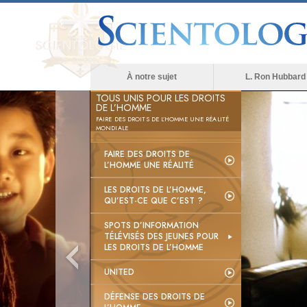
À notre sujet
L. Ron Hubbard
TOUS UNIS POUR LES DROITS
DE L’HOMME
FAIRE DES DROITS DE L’HOMME UNE RÉALITÉ
MONDIALE
FAIRE DES DROITS DE
L’HOMME UNE RÉALITÉ
LES DROITS DE L’HOMME,
QU’EST-CE QUE C’EST ?
SPOTS D’INFORMATION
TÉLÉVISÉS DES JEUNES POUR
LES DROITS DE L’HOMME
UNITED
DÉFENSE DES DROITS DE