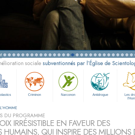
t
élioration sociale
subventionnés par l’Église de Scientolo
olastics
Criminon
Narconon
Antidrogue
Les dro
l’Ho
E L’HOMME
S DU PROGRAMME
IX IRRÉSISTIBLE EN FAVEUR DES
S HUMAINS, QUI INSPIRE DES MILLION