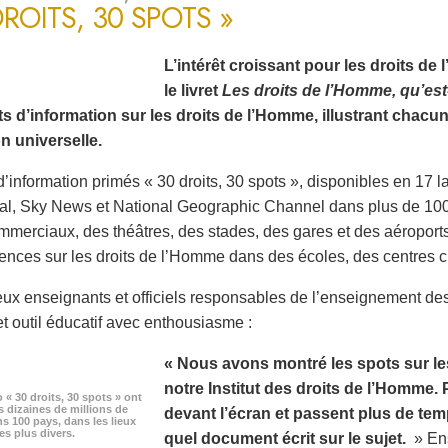
DROITS, 30 SPOTS »
L’intérêt croissant pour les droits d
le livret
Les droits de l’Homme, qu’est
s d’information sur les droits de l’Homme, illustrant chacu
n universelle.
d’information primés « 30 droits, 30 spots », disponibles en 17 
nal, Sky News et National Geographic Channel dans plus de 100 
mmerciaux, des théâtres, des stades, des gares et des aéroports
ences sur les droits de l’Homme dans des écoles, des centres cul
x enseignants et officiels responsables de l’enseignement de
et outil éducatif avec enthousiasme :
« Nous avons montré les spots sur le
notre Institut des droits de l’Homme. 
o « 30 droits, 30 spots » ont
s dizaines de millions de
devant l’écran et passent plus de te
s 100 pays, dans les lieux
es plus divers.
quel document écrit sur le sujet.
» Ens