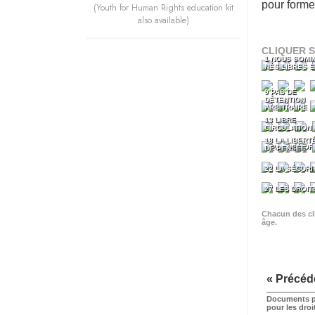
pour forme
(Youth for Human Rights education kit
also available)
CLIQUER S
1 NOUS SOMM
NÉS LIBRES 
9 PAS DE
DÉTENTION
ARBITRAIRE
13 LIBRE
CIRCULATION
18 LA LIBERT
5 PAS DE TO
DE PENSÉE
22 LA SÉCURI
27 LES DROIT
Chacun des cli
âge.
« Précéd
Documents p
pour les dro