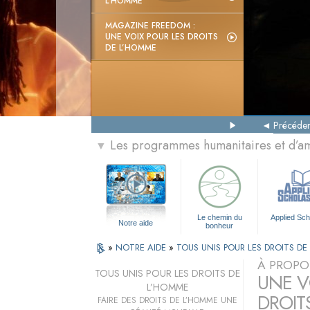
L’HOMME
MAGAZINE FREEDOM :
UNE VOIX POUR LES DROITS
DE L’HOMME
Précéden
Les programmes humanitaires et d’am
▼
Le chemin du
Applied Sch
Notre aide
bonheur
»
NOTRE AIDE
»
TOUS UNIS POUR LES DROITS D
À PROPO
TOUS UNIS POUR LES DROITS DE
UNE VO
L’HOMME
DROIT
FAIRE DES DROITS DE L’HOMME UNE