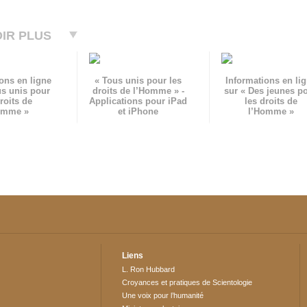
IR PLUS
ons en ligne
« Tous unis pour les
Informations en li
us unis pour
droits de l’Homme » -
sur « Des jeunes p
roits de
Applications pour iPad
les droits de
omme »
et iPhone
l’Homme »
Liens
L. Ron Hubbard
Croyances et pratiques de Scientologie
Une voix pour l’humanité