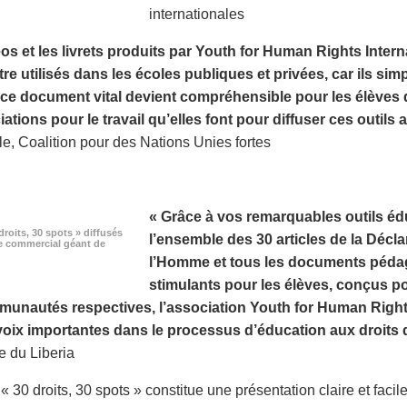
internationales
os et les livrets produits par Youth for Human Rights Inter
re utilisés dans les écoles publiques et privées, car ils simp
ce document vital devient compréhensible pour les élèves de
ations pour le travail qu’elles font pour diffuser ces outils 
le, Coalition pour des Nations Unies fortes
« Grâce à vos remarquables outils édu
droits, 30 spots » diffusés
l’ensemble des 30 articles de la Décla
e commercial géant de
l’Homme et tous les documents pédag
stimulants pour les élèves, conçus p
munautés respectives, l’association Youth for Human Rights
voix importantes dans le processus d’éducation aux droits 
 du Liberia
 30 droits, 30 spots » constitue une présentation claire et facile