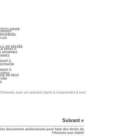
D’ESCLAVAGE
 DROITS
 PROTÉGÉS
 LOI
 LA VIE PRIVÉE
LE DROIT À
S PROPRES
AIRES
DROIT À
MOCRATIE
DROIT À
ATION
NE NE PEUT
EVER
S
de l’Homme, avec un scénario facile à comprendre à tout
Suivant »
Des documents audiovisuels pour faire des droits de
l’Homme une réalité