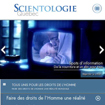
Québec
À
Qu’est-ce que la
Ministres
Foire aux
notre
L. Ron Hubbard
Livres
Scientologie ?
volontaires
questions
sujet
Spots d’information
De la nourriture et un abri pour tous
Regarder la vidéo
TOUS UNIS POUR LES DROITS DE L’HOMME
FAIRE DES DROITS DE L’HOMME UNE RÉALITÉ MONDIALE
Faire des droits de l’Homme une réalité