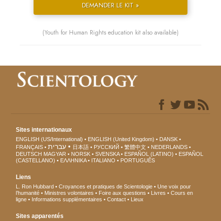
DEMANDER LE KIT »
(Youth for Human Rights education kit also available)
Sites internationaux
ENGLISH (US/International)
ENGLISH (United Kingdom)
DANSK
עברית
FRANÇAIS
日本語
РУССКИЙ
繁體中文
NEDERLANDS
DEUTSCH
MAGYAR
NORSK
SVENSKA
ESPAÑOL (LATINO)
ESPAÑOL
(CASTELLANO)
ΕΛΛΗΝΙΚA
ITALIANO
PORTUGUÊS
Liens
L. Ron Hubbard
Croyances et pratiques de Scientologie
Une voix pour
l’humanité
Ministres volontaires
Foire aux questions
Livres
Cours en
ligne
Informations supplémentaires
Contact
Lieux
Sites apparentés