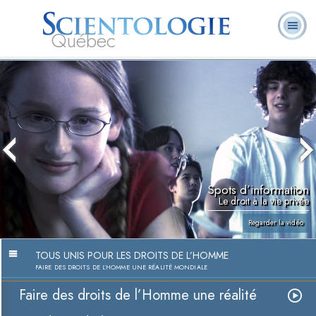
Québec
À
Qu’est-ce que la
Ministres
Foire aux
notre
L. Ron Hubbard
Livres
Scientologie ?
volontaires
questions
sujet
Spots d’information
Le droit à la vie privée
Regarder la vidéo
TOUS UNIS POUR LES DROITS DE L’HOMME
FAIRE DES DROITS DE L’HOMME UNE RÉALITÉ MONDIALE
Faire des droits de l’Homme une réalité