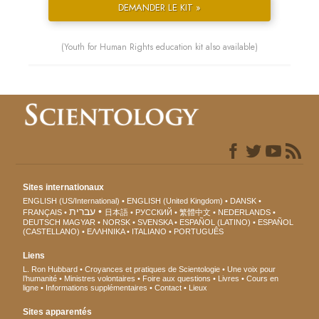
DEMANDER LE KIT »
(Youth for Human Rights education kit also available)
Sites internationaux
ENGLISH (US/International)
ENGLISH (United Kingdom)
DANSK
עברית
FRANÇAIS
日本語
РУССКИЙ
繁體中文
NEDERLANDS
DEUTSCH
MAGYAR
NORSK
SVENSKA
ESPAÑOL (LATINO)
ESPAÑOL
(CASTELLANO)
ΕΛΛΗΝΙΚA
ITALIANO
PORTUGUÊS
Liens
L. Ron Hubbard
Croyances et pratiques de Scientologie
Une voix pour
l’humanité
Ministres volontaires
Foire aux questions
Livres
Cours en
ligne
Informations supplémentaires
Contact
Lieux
Sites apparentés