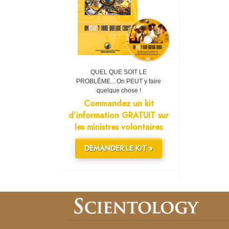
QUEL QUE SOIT LE
PROBLÈME... On PEUT y faire
quelque chose !
Commandez un kit
d’information GRATUIT sur
les ministres volontaires
DEMANDER LE KIT »