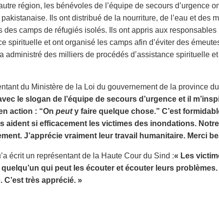
utre région, les bénévoles de l’équipe de secours d’urgence ont
 pakistanaise. Ils ont distribué de la nourriture, de l’eau et de
s des camps de réfugiés isolés. Ils ont appris aux responsables
ce spirituelle et ont organisé les camps afin d’éviter des émeut
a administré des milliers de procédés d’assistance spirituelle e
ntant du Ministère de la Loi du gouvernement de la province du
vec le slogan de l’équipe de secours d’urgence et il m’inspi
en action : “On
peut
y faire quelque chose.” C’est formidabl
s aident si efficacement les victimes des inondations. Notr
ment. J’apprécie vraiment leur travail humanitaire. Merci b
u’a écrit un représentant de la Haute Cour du Sind :
« Les victi
quelqu’un qui peut les écouter et écouter leurs problèmes. 
 C’est très apprécié. »