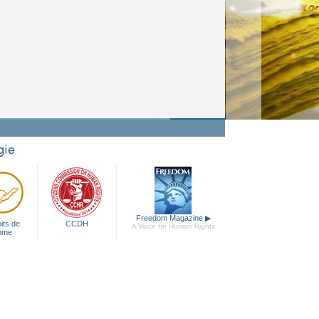
gie
Freedom Magazine
▶
its de
CCDH
A Voice for Human Rights
mme