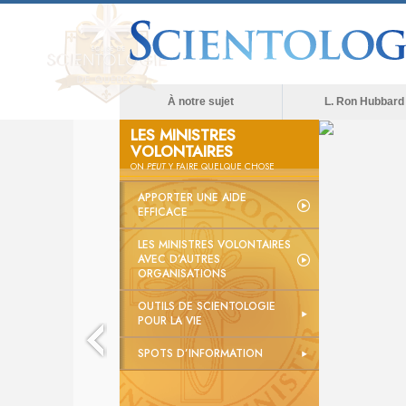
À notre sujet
L. Ron Hubbard
LES MINISTRES
VOLONTAIRES
ON
PEUT
Y FAIRE QUELQUE CHOSE
APPORTER UNE AIDE
EFFICACE
LES MINISTRES VOLONTAIRES
AVEC D’AUTRES
ORGANISATIONS
OUTILS DE SCIENTOLOGIE
POUR LA VIE
SPOTS D’INFORMATION