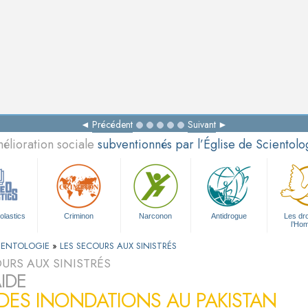
Précédent
Suivant
élioration sociale
subventionnés par l’Église de Scientolo
olastics
Criminon
Narconon
Antidrogue
Les dro
l’Ho
CIENTOLOGIE
»
LES SECOURS AUX SINISTRÉS
URS AUX SINISTRÉS
IDE
DES INONDATIONS AU PAKISTAN