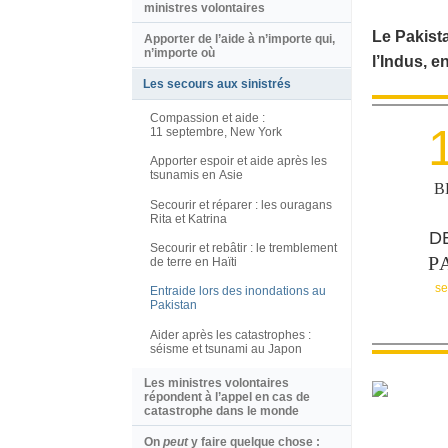
ministres volontaires
Le Pakist
Apporter de l’aide à n’importe qui,
n’importe où
l’Indus, en
Les secours aux sinistrés
Compassion et aide :
11 septembre, New York
Apporter espoir et aide après les
tsunamis en Asie
B
Secourir et réparer : les ouragans
Rita et Katrina
D
Secourir et rebâtir : le tremblement
P
de terre en Haïti
se
Entraide lors des inondations au
Pakistan
Aider après les catastrophes :
séisme et tsunami au Japon
Les ministres volontaires
répondent à l’appel en cas de
catastrophe dans le monde
On
peut
y faire quelque chose :