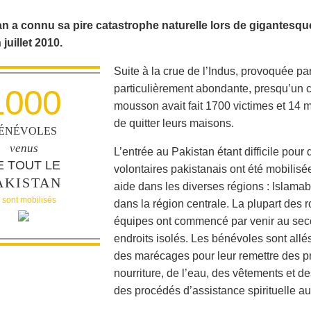
an a connu sa pire catastrophe naturelle lors de gigantesqu
 juillet 2010.
Suite à la crue de l’Indus, provoquée p
particulièrement abondante, presqu’un 
1000
mousson avait fait 1700 victimes et 14 m
de quitter leurs maisons.
ÉNÉVOLES
venus
L’entrée au Pakistan étant difficile pou
E TOUT LE
volontaires pakistanais ont été mobilisée
AKISTAN
aide dans les diverses régions : Islama
 sont mobilisés
dans la région centrale. La plupart des r
équipes ont commencé par venir au seco
endroits isolés. Les bénévoles sont allé
des marécages pour leur remettre des pro
nourriture, de l’eau, des vêtements et de
des procédés d’assistance spirituelle 