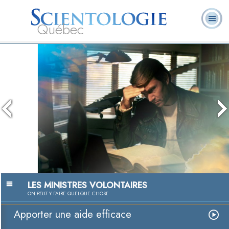
Québec
À
Qu’est-ce que la
Ministres
Foire aux
notre
L. Ron Hubbard
Livres
Scientologie ?
volontaires
questions
sujet
Outils de Scientologie pour la
vie
La technologie de l’étude
Regarder la vidéo
LES MINISTRES VOLONTAIRES
ON
PEUT
Y FAIRE QUELQUE CHOSE
Apporter une aide efficace