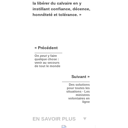
la libérer du calvaire en y
instillant confiance, décence,
honnêteté et tolérance. »
« Précédent
On
peut
y faire
quelque chose :
venir au secours
de tout le monde
Suivant »
Des solutions
pour toutes les
situations - Les
ministres
volontaires en
ligne
EN SAVOIR PLUS