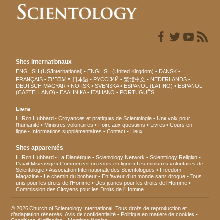
Sites internationaux
ENGLISH (US/International)
ENGLISH (United Kingdom)
DANSK
עברית
FRANÇAIS
日本語
РУССКИЙ
繁體中文
NEDERLANDS
DEUTSCH
MAGYAR
NORSK
SVENSKA
ESPAÑOL (LATINO)
ESPAÑOL
(CASTELLANO)
ΕΛΛΗΝΙΚA
ITALIANO
PORTUGUÊS
Liens
L. Ron Hubbard
Croyances et pratiques de Scientologie
Une voix pour
l’humanité
Ministres volontaires
Foire aux questions
Livres
Cours en
ligne
Informations supplémentaires
Contact
Lieux
Sites apparentés
L. Ron Hubbard
La Dianétique
Scientology Network
Scientology Religion
David Miscavige
Commencer un cours en ligne
Les ministres volontaires de
Scientologie
Association Internationale des Scientologues
Freedom
Magazine
Le chemin du bonheur
En faveur d’un monde sans drogue
Tous
unis pour les droits de l’Homme
Des jeunes pour les droits de l’Homme
Commission des Citoyens pour les Droits de l’Homme
© 2026 Church of Scientology International. Tous droits de reproduction et
d’adaptation réservés.
Avis de confidentialité
•
Politique en matière de cookies
•