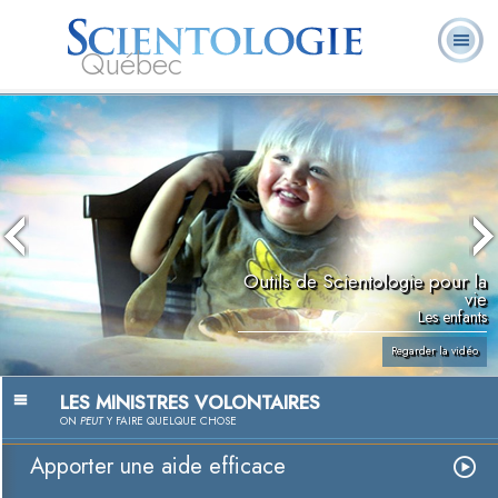
Québec
À
Qu’est-ce que la
Ministres
Foire aux
notre
L. Ron Hubbard
Livres
Scientologie ?
volontaires
questions
sujet
Outils de Scientologie pour la
vie
Les enfants
Regarder la vidéo
LES MINISTRES VOLONTAIRES
ON
PEUT
Y FAIRE QUELQUE CHOSE
Apporter une aide efficace