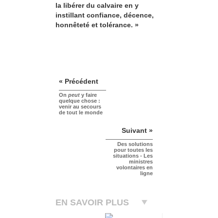
la libérer du calvaire en y
instillant confiance, décence,
honnêteté et tolérance. »
« Précédent
On
peut
y faire
quelque chose :
venir au secours
de tout le monde
Suivant »
Des solutions
pour toutes les
situations - Les
ministres
volontaires en
ligne
EN SAVOIR PLUS