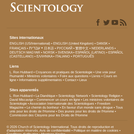
Sites internationaux
ENGLISH (US/International)
ENGLISH (United Kingdom)
DANSK
עברית
FRANÇAIS
日本語
РУССКИЙ
繁體中文
NEDERLANDS
DEUTSCH
MAGYAR
NORSK
SVENSKA
ESPAÑOL (LATINO)
ESPAÑOL
(CASTELLANO)
ΕΛΛΗΝΙΚA
ITALIANO
PORTUGUÊS
Liens
L. Ron Hubbard
Croyances et pratiques de Scientologie
Une voix pour
l’humanité
Ministres volontaires
Foire aux questions
Livres
Cours en
ligne
Informations supplémentaires
Contact
Lieux
Sites apparentés
L. Ron Hubbard
La Dianétique
Scientology Network
Scientology Religion
David Miscavige
Commencer un cours en ligne
Les ministres volontaires de
Scientologie
Association Internationale des Scientologues
Freedom
Magazine
Le chemin du bonheur
En faveur d’un monde sans drogue
Tous
unis pour les droits de l’Homme
Des jeunes pour les droits de l’Homme
Commission des Citoyens pour les Droits de l’Homme
© 2026 Church of Scientology International. Tous droits de reproduction et
d’adaptation réservés.
Avis de confidentialité
•
Politique en matière de cookies
•