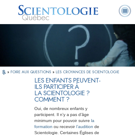
Québec
À
Qu’est-ce que la
Ministres
Foire aux
notre
L. Ron Hubbard
Livres
Scientologie ?
volontaires
questions
sujet
»
FOIRE AUX QUESTIONS
»
LES CROYANCES DE SCIENTOLOGIE
LES ENFANTS PEUVENT-
ILS PARTICIPER À
LA SCIENTOLOGIE ?
COMMENT ?
Oui, de nombreux enfants y
participent. Il n’y a pas d’âge
minimum pour pouvoir suivre
la
formation
ou recevoir
l’audition
de
Scientologie. Certaines Églises de