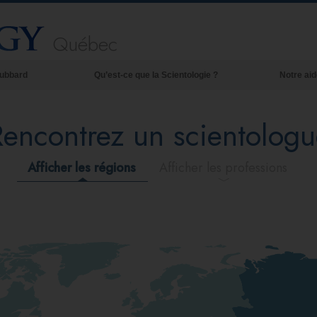
Québec
Hubbard
Qu’est-ce que la Scientologie ?
Notre aid
Croyances et pratiques
Rencontrez un scientologu
Credos et Codes de Scientologie
Les scientologues et la Scientologie
Afficher les régions
Afficher les professions
Rencontrez un scientologue
À l’intérieur d’une église
Les principes de base de la Scientologie
La Dianétique : Une introduction
Amour et haine –
Qu’est-ce que la grandeur ?