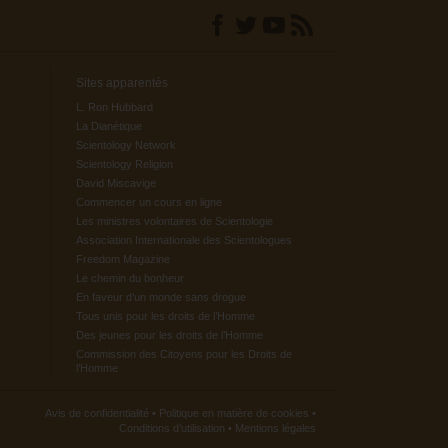
Sites apparentés
L. Ron Hubbard
La Dianétique
Scientology Network
Scientology Religion
David Miscavige
Commencer un cours en ligne
Les ministres volontaires de Scientologie
Association Internationale des Scientologues
Freedom Magazine
Le chemin du bonheur
En faveur d’un monde sans drogue
Tous unis pour les droits de l’Homme
Des jeunes pour les droits de l’Homme
Commission des Citoyens pour les Droits de
l’Homme
Avis de confidentialité
•
Politique en matière de cookies
•
Conditions d’utilisation
•
Mentions légales