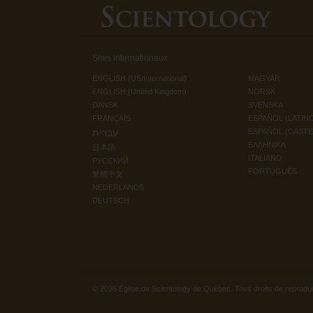
Sites internationaux
ENGLISH (US/International)
MAGYAR
ENGLISH (United Kingdom)
NORSK
DANSK
SVENSKA
FRANÇAIS
ESPAÑOL (LATIN
עברית
ESPAÑOL (CAST
ΕΛΛΗΝΙΚA
日本語
ITALIANO
РУССКИЙ
PORTUGUÊS
繁體中文
NEDERLANDS
DEUTSCH
© 2026
Église de Scientology de Québec.
Tous droits de reproduc