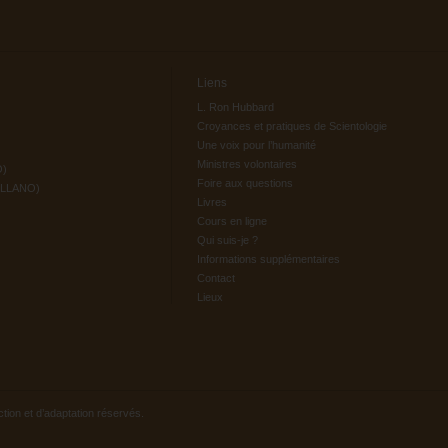
Liens
L. Ron Hubbard
Croyances et pratiques de Scientologie
Une voix pour l’humanité
Ministres volontaires
O)
Foire aux questions
ELLANO)
Livres
Cours en ligne
Qui suis-je ?
Informations supplémentaires
Contact
Lieux
tion et d’adaptation réservés.