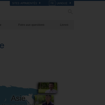
SITES APPARENTÉS
FR
LANGUE
e
Foire aux questions
Livres
Antécédents et principes de base
Livres pour débutants
e
À l’intérieur d’une église
Livres audio
L’organisation de la Scientologie
conférences d’introduction
Films