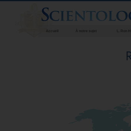
Accueil
À notre sujet
L. Ron 