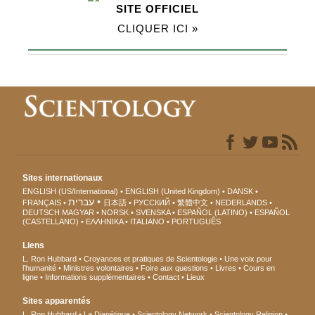
SITE OFFICIEL
CLIQUER ICI »
Sites internationaux
ENGLISH (US/International)
ENGLISH (United Kingdom)
DANSK
עברית
FRANÇAIS
日本語
РУССКИЙ
繁體中文
NEDERLANDS
DEUTSCH
MAGYAR
NORSK
SVENSKA
ESPAÑOL (LATINO)
ESPAÑOL
(CASTELLANO)
ΕΛΛΗΝΙΚA
ITALIANO
PORTUGUÊS
Liens
L. Ron Hubbard
Croyances et pratiques de Scientologie
Une voix pour
l’humanité
Ministres volontaires
Foire aux questions
Livres
Cours en
ligne
Informations supplémentaires
Contact
Lieux
Sites apparentés
L. Ron Hubbard
La Dianétique
Scientology Network
Scientology Religion