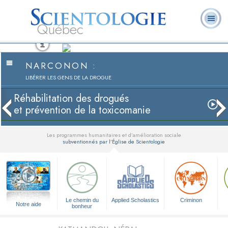
Québec
À
Qu’est-ce que la
Ministres
Foire aux
notre
L. Ron Hubbard
Livres
Scientologie ?
volontaires
questions
sujet
NARCONON :
LIBÉRER LES GENS DE LA DROGUE
Réhabilitation des drogués
et prévention de la toxicomanie
Les programmes humanitaires et d’amélioration sociale
subventionnés par l’Église de Scientologie
▼
Le chemin du
Applied Scholastics
Criminon
Notre aide
bonheur