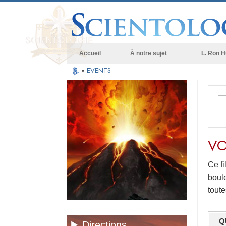
Accueil
À notre sujet
L. Ron 
»
EVENTS
VO
Ce fi
boule
toute
Q
Directions