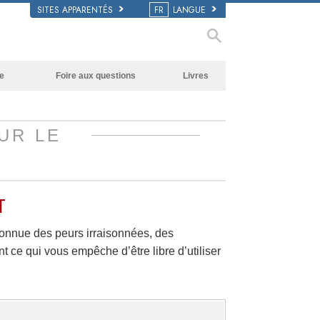
SITES APPARENTÉS
FR
LANGUE
e
Foire aux questions
Livres
Antécédents et principes de base
Livres pour débutants
À l’intérieur d’une église
Livres audio
UR LE
L’organisation de la Scientologie
conférences d’introduction
Films
T
nconnue des peurs irraisonnées, des
t ce qui vous empêche d’être libre d’utiliser