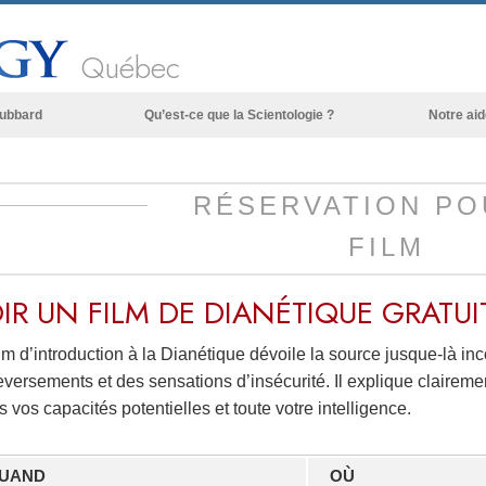
Québec
Hubbard
Qu’est-ce que la Scientologie ?
Notre aid
Croyances et pratiques
Credos et Codes de Scientologie
RÉSERVATION PO
Les scientologues et la Scientologie
FILM
Rencontrez un scientologue
IR UN FILM DE DIANÉTIQUE
GRATUI
À l’intérieur d’une église
Les principes de base de la Scientologie
lm d’introduction à la Dianétique dévoile la source jusque-là i
versements et des sensations d’insécurité. Il explique clairemen
La Dianétique : Une introduction
s vos capacités potentielles et toute votre intelligence.
Amour et haine –
Qu’est-ce que la grandeur ?
UAND
OÙ