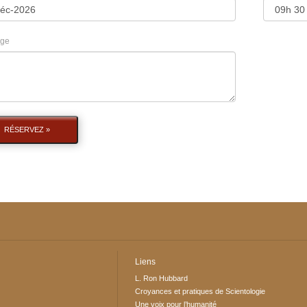
ge
RÉSERVEZ »
Liens
L. Ron Hubbard
Croyances et pratiques de Scientologie
Une voix pour l’humanité