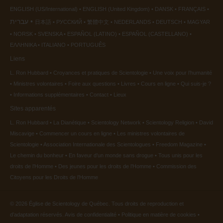
ENGLISH (US/International)
ENGLISH (United Kingdom)
DANSK
FRANÇAIS
עברית
日本語
РУССКИЙ
繁體中文
NEDERLANDS
DEUTSCH
MAGYAR
NORSK
SVENSKA
ESPAÑOL (LATINO)
ESPAÑOL (CASTELLANO)
ΕΛΛΗΝΙΚA
ITALIANO
PORTUGUÊS
Liens
L. Ron Hubbard
Croyances et pratiques de Scientologie
Une voix pour l’humanité
Ministres volontaires
Foire aux questions
Livres
Cours en ligne
Qui suis-je ?
Informations supplémentaires
Contact
Lieux
Sites apparentés
L. Ron Hubbard
La Dianétique
Scientology Network
Scientology Religion
David
Miscavige
Commencer un cours en ligne
Les ministres volontaires de
Scientologie
Association Internationale des Scientologues
Freedom Magazine
Le chemin du bonheur
En faveur d’un monde sans drogue
Tous unis pour les
droits de l’Homme
Des jeunes pour les droits de l’Homme
Commission des
Citoyens pour les Droits de l’Homme
© 2026
Église de Scientology de Québec.
Tous droits de reproduction et
d’adaptation réservés.
Avis de confidentialité
•
Politique en matière de cookies
•