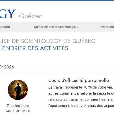
Québec
Hubbard
Qu’est-ce que la Scientologie ?
Notre aid
Croyances et pratiques
LISE DE SCIENTOLOGY DE QUÉBEC
LENDRIER DES ACTIVITÉS
Credos et Codes de Scientologie
Les scientologues et la Scientologie
Rencontrez un scientologue
ût 2026
À l’intérieur d’une église
Cours d’efficacité personnelle
Les principes de base de la Scientologie
Le travail représente 70 % de votre vie
La Dianétique : Une introduction
autres comment améliorer la sécurité de
relations au travail, et comment venir à
Amour et haine –
Qu’est-ce que la grandeur ?
l’épuisement. Inscrivez-vous dès aujour
Tous les jours
14h 00 et 19h 00