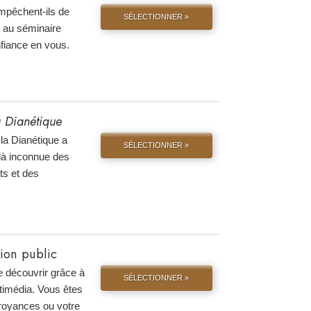
mpêchent-ils de
SÉLECTIONNER »
ez au séminaire
fiance en vous.
la Dianétique
la Dianétique a
SÉLECTIONNER »
là inconnue des
ts et des
tion public
e découvrir grâce à
SÉLECTIONNER »
ltimédia. Vous êtes
croyances ou votre