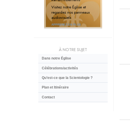
Visitez notre Église et
regardez nos panneaux
audiovisuels
APPRENEZ-EN PLUS
À NOTRE SUJET
Dans notre Église
Célébrations/activités
Qu’est-ce que la Scientologie ?
Plan et Itinéraire
Contact