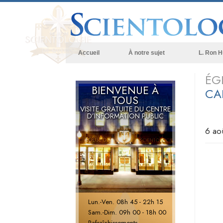
Accueil
À notre sujet
L. Ron 
ÉG
BIENVENUE À
CA
TOUS
VISITE GRATUITE DU CENTRE
D’INFORMATION PUBLIC
6 ao
Lun.
-
Ven.
08h 45 - 22h 15
Sam.
-
Dim.
09h 00 - 18h 00
Rafraîchissements