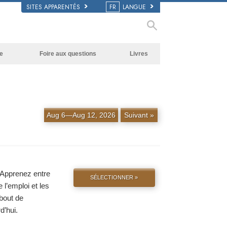
SITES APPARENTÉS
FR
LANGUE
e
Foire aux questions
Livres
Antécédents et principes de base
Livres pour débutants
À l’intérieur d’une église
Livres audio
L’organisation de la Scientologie
conférences d’introduction
Aug 6—Aug 12, 2026
Suivant »
Films
. Apprenez entre
SÉLECTIONNER »
 l’emploi et les
 bout de
d’hui.