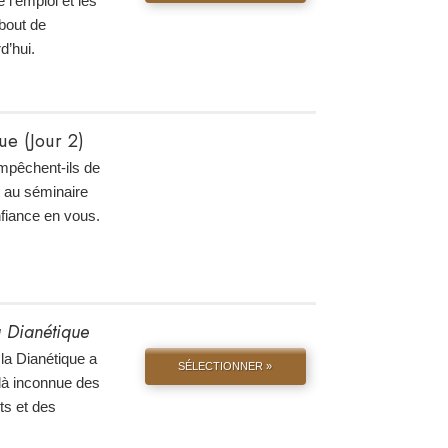
 l’emploi et les
 bout de
d’hui.
e (Jour 2)
mpêchent-ils de
ez au séminaire
fiance en vous.
la Dianétique
la Dianétique a
SÉLECTIONNER »
là inconnue des
ts et des